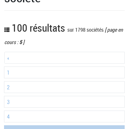
100 résultats
sur 1798 sociétés
[ page en
cours :
5
]
«
1
2
3
4