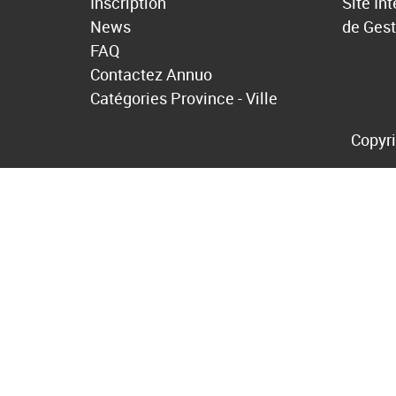
Inscription
Site In
News
de Gest
FAQ
Contactez Annuo
Catégories
Province - Ville
Copyri