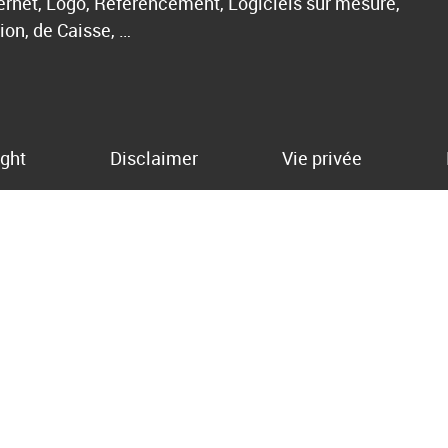
ternet, Logo, Référencement, Logiciels sur mesure,
ion, de Caisse, …
ght
Disclaimer
Vie privée