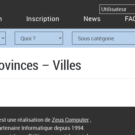
n
Inscription
News
FA
ovinces – Villes
st une réalisation de
Zeus Computer
,
artenaire Informatique depuis 1994.