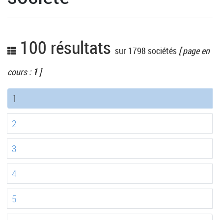
100 résultats
sur 1798 sociétés
[ page en
cours :
1
]
(current)
1
2
3
4
5