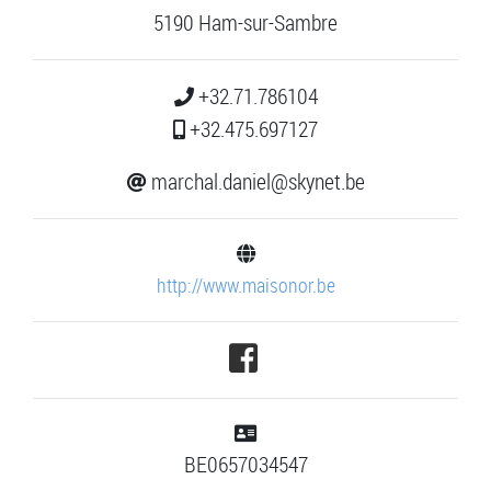
5190 Ham-sur-Sambre
+32.71.786104
+32.475.697127
marchal.daniel@skynet.be
http://www.maisonor.be
BE0657034547