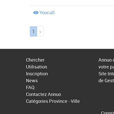
Youcall
(current)
1
»
Chercher
Annuo e
Utilisation
votre p
Inscription
Site In
News
de Gest
FAQ
Contactez Annuo
Catégories
Province - Ville
Copyri