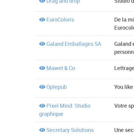
Drag and drop
Studio d
EuroColoris
De la mi
Eurocol
Galand Emballages SA
Galand e
personna
Mawet & Co
Lettrage
Optepub
You like 
Pixel Mind: Studio
Votre sp
graphique
Secretary Solutions
Une secr