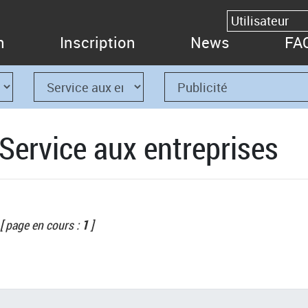
n
Inscription
News
FA
 Service aux entreprises
[ page en cours :
1
]