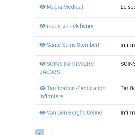
Mapia Médical
Le sp
marie-annick henry
Santé Soins Stembert
infir
SOINS INFIRMIERS
SOINS
JACOBS
Tarification -Facturation
Tarifi
infirmiere
Van Den Berghe Céline
Infirm
(current)
1
»