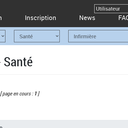
n
Inscription
News
FA
- Santé
[ page en cours :
1
]
n