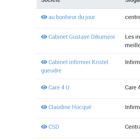
au bonheur du jour
centr
Cabinet Gustave Dikumeni
Les i
meille
Cabinet infirmier Kristel
Infirm
gueudre
Care 4 U
Care 4
Claudine Hocqué
Infir
CSD
Centr