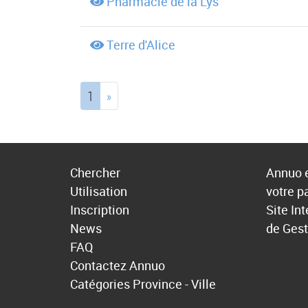
Pharmacie de la Lys
Terre d'Alice
(current)
1
»
Chercher
Annuo e
Utilisation
votre p
Inscription
Site In
News
de Gest
FAQ
Contactez Annuo
Catégories
Province - Ville