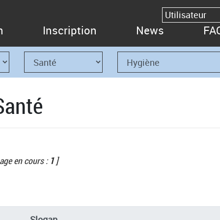
n
Inscription
News
FA
Santé
age en cours :
1
]
Slogan