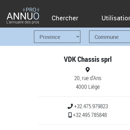
Chercher
Utilisatio
VDK Chassis sprl
20, rue d'Ans
4000 Liège
+32.475.979823
+32.495.785848