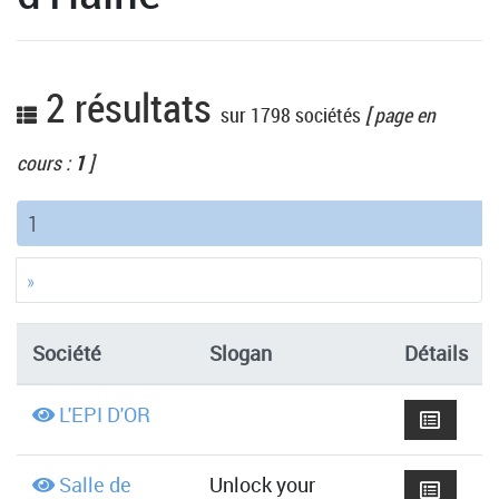
2 résultats
sur 1798 sociétés
[ page en
cours :
1
]
(current)
1
»
Société
Slogan
Détails
L'EPI D'OR
Salle de
Unlock your