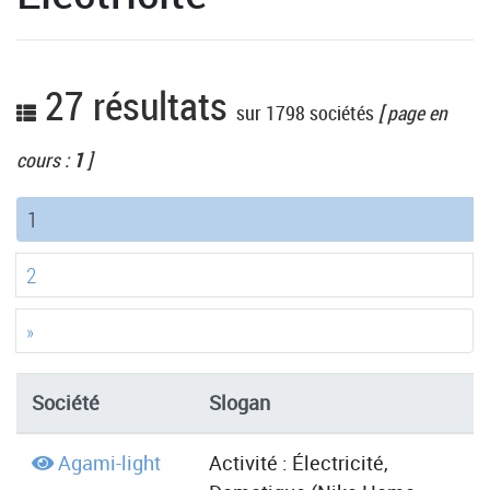
27 résultats
sur 1798 sociétés
[ page en
cours :
1
]
(current)
1
2
»
Société
Slogan
D
Agami-light
Activité : Électricité,