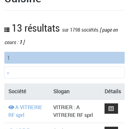
13 résultats
sur 1798 sociétés
[ page en
cours :
1
]
(current)
1
»
Société
Slogan
Détails
A VITRERIE
VITRIER : A
RF sprl
VITRERIE RF sprl