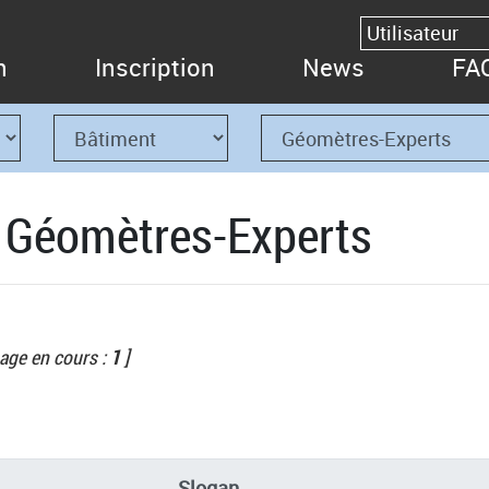
n
Inscription
News
FA
- Géomètres-Experts
age en cours :
1
]
Slogan