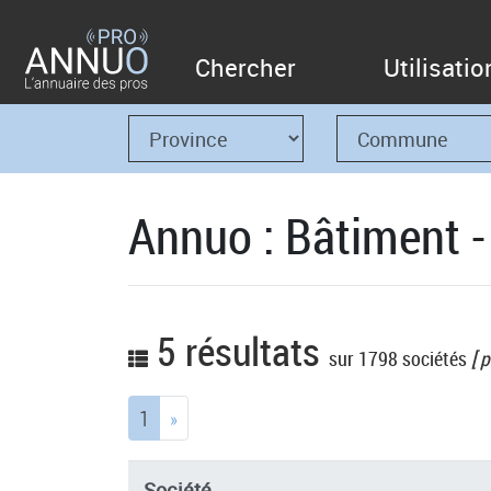
Chercher
Utilisatio
Annuo : Bâtiment 
5 résultats
sur 1798 sociétés
[ p
(current)
1
»
Société