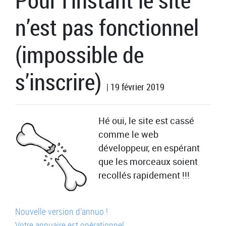
Pour l’instant le site
n’est pas fonctionnel
(impossible de
s’inscrire)
| 19 février 2019
Hé oui, le site est cassé
comme le web
développeur, en espérant
que les morceaux soient
recollés rapidement !!!
Navigation
Précédent
Nouvelle version d’annuo !
:
Suivant
Votre annuaire est opérationnel