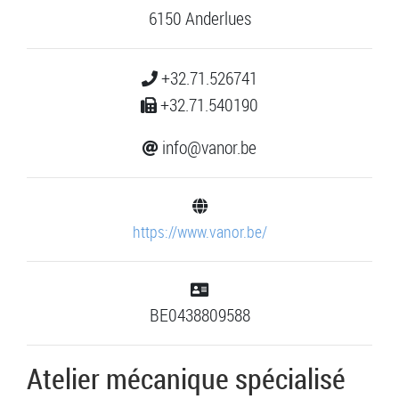
6150 Anderlues
+32.71.526741
+32.71.540190
info@vanor.be
https://www.vanor.be/
BE0438809588
Atelier mécanique spécialisé