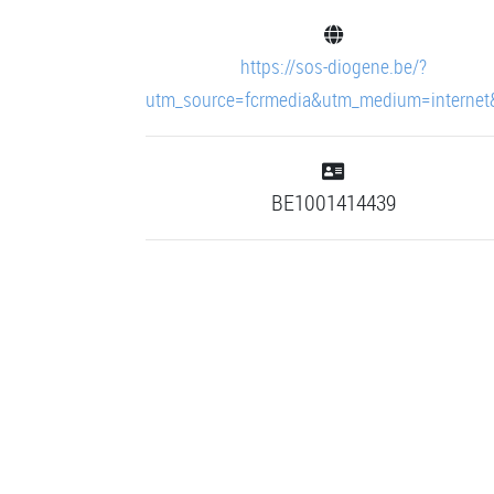
https://sos-diogene.be/?
utm_source=fcrmedia&utm_medium=interne
BE1001414439