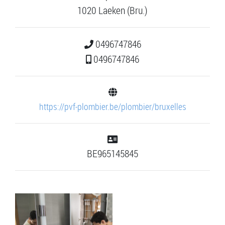
1020 Laeken (Bru.)
0496747846
0496747846
https://pvf-plombier.be/plombier/bruxelles
BE965145845