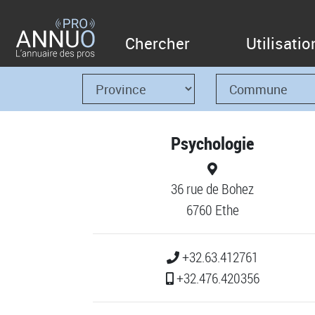
Chercher
Utilisatio
Psychologie
36 rue de Bohez
6760 Ethe
+32.63.412761
+32.476.420356