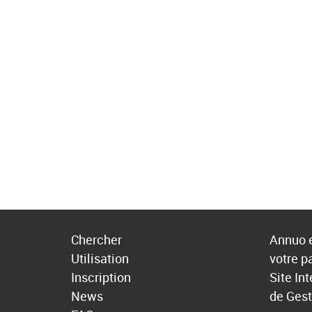
Chercher
Annuo e
Utilisation
votre p
Inscription
Site In
News
de Gest