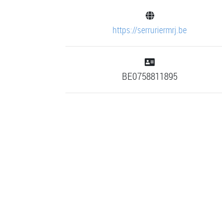
https://serruriermrj.be
BE0758811895