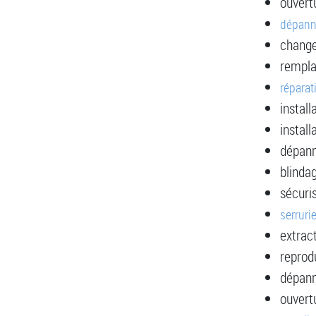
ouvert
dépann
change
rempla
réparat
install
install
dépann
blinda
sécuri
serruri
extrac
reprod
dépann
ouvertu