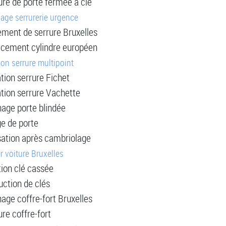
ure de porte fermée à clé
age serrurerie urgence
ment de serrure Bruxelles
cement cylindre européen
ion serrure multipoint
ation serrure Fichet
ation serrure Vachette
age porte blindée
ge de porte
sation après cambriolage
er voiture Bruxelles
tion clé cassée
uction de clés
age coffre-fort Bruxelles
re coffre-fort