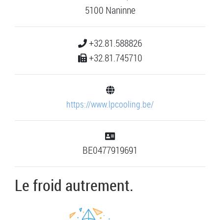
5100 Naninne
+32.81.588826
+32.81.745710
https://www.lpcooling.be/
BE0477919691
Le froid autrement.