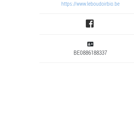
https://www.leboudoirbio.be
BE0886188337