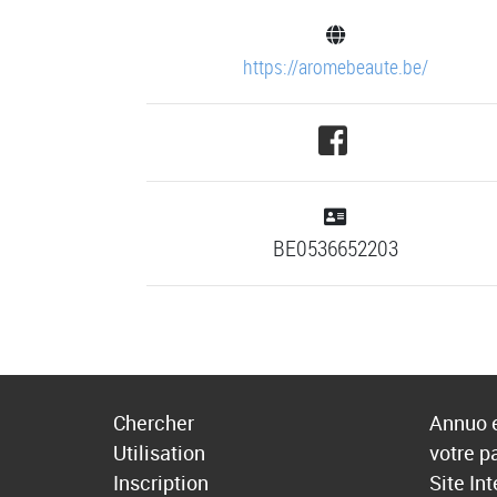
https://aromebeaute.be/
BE0536652203
Chercher
Annuo e
Utilisation
votre p
Inscription
Site In