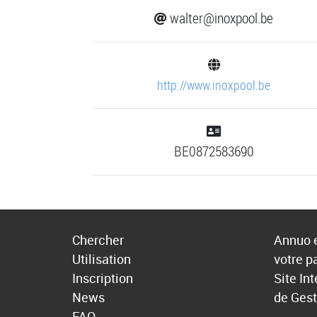
walter@inoxpool.be
http://www.inoxpool.be
BE0872583690
Chercher
Annuo e
Utilisation
votre p
Inscription
Site In
News
de Gest
FAQ