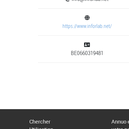
https://www.inforlab.net/
BE0660319481
Chercher
Annuo e