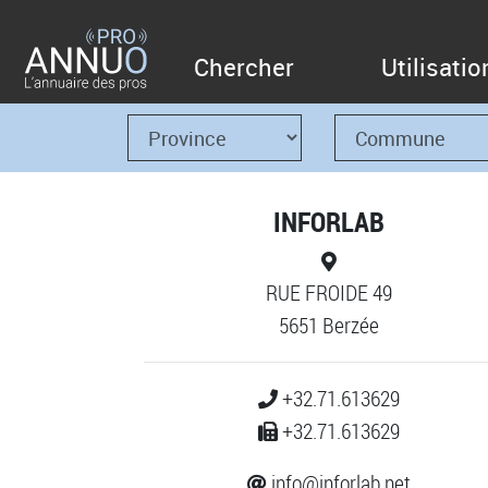
Chercher
Utilisatio
INFORLAB
RUE FROIDE 49
5651 Berzée
+32.71.613629
+32.71.613629
info@inforlab.net