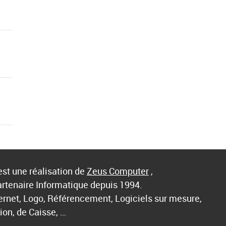
st une réalisation de
Zeus Computer
,
artenaire Informatique depuis 1994.
ternet, Logo, Référencement, Logiciels sur mesure,
ion, de Caisse, …