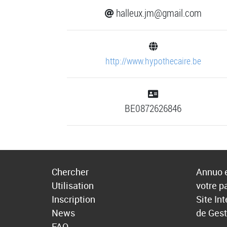
halleux.jm@gmail.com
http://www.hypothecaire.be
BE0872626846
Chercher
Annuo e
Utilisation
votre p
Inscription
Site In
News
de Gest
FAQ