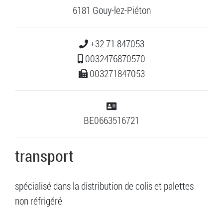
6181 Gouy-lez-Piéton
+32.71.847053
0032476870570
003271847053
BE0663516721
transport
spécialisé dans la distribution de colis et palettes
non réfrigéré