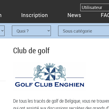
n
Inscription
News
FA
Club de golf
De tous les tracés de golf de Belgique, vous ne trouv
qui ont assisté aux discussions secrètes des grands d’