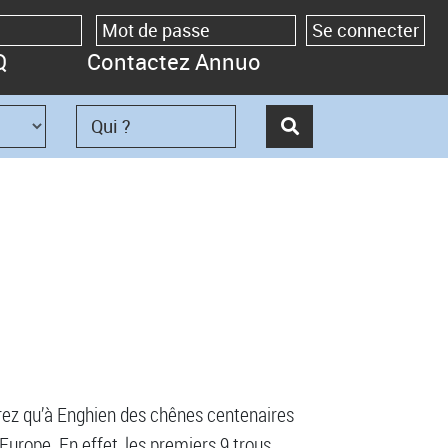
Q
Contactez Annuo
erez qu’à Enghien des chênes centenaires
Europe. En effet, les premiers 9 trous