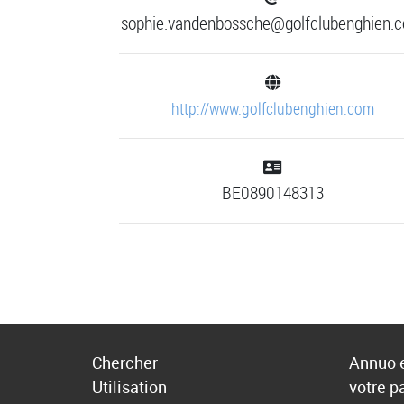
sophie.vandenbossche@golfclubenghien.
http://www.golfclubenghien.com
BE0890148313
Chercher
Annuo e
Utilisation
votre p