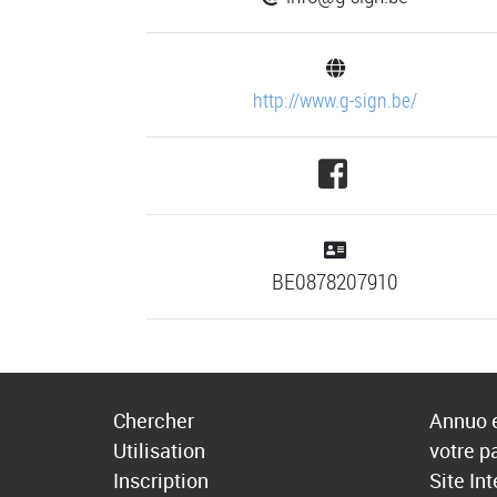
http://www.g-sign.be/
BE0878207910
Chercher
Annuo e
Utilisation
votre p
Inscription
Site In