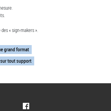
mesure.
ts.
 des « sign-makers ».
e grand format
 sur tout support