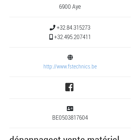
6900 Aye
+32.84.315273
+32.495.207411
http://www.fstechnics.be
BE0503817604
dépannageet vente matériel