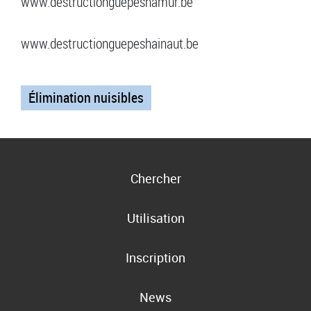
www.destructionguepesnamur.be
www.destructionguepeshainaut.be
Élimination nuisibles
Chercher
Utilisation
Inscription
News