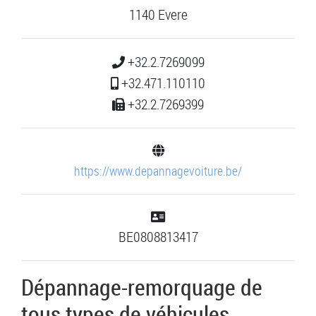
1140 Evere
+32.2.7269099
+32.471.110110
+32.2.7269399
https://www.depannagevoiture.be/
BE0808813417
Dépannage-remorquage de
tous types de véhicules