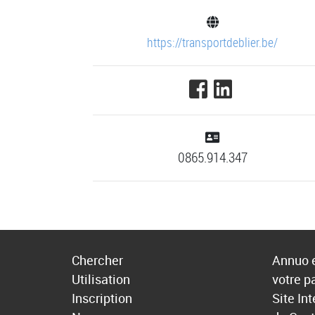
https://transportdeblier.be/
0865.914.347
Chercher
Annuo e
Utilisation
votre p
Inscription
Site In