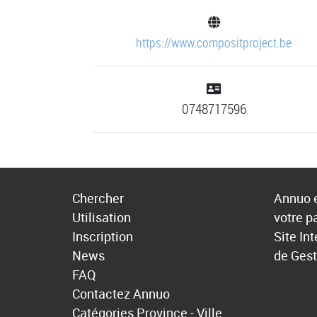
https://www.compositproject.be
0748717596
Chercher
Annuo e
Utilisation
votre p
Inscription
Site In
News
de Gest
FAQ
Contactez Annuo
Catégories
Province - Ville