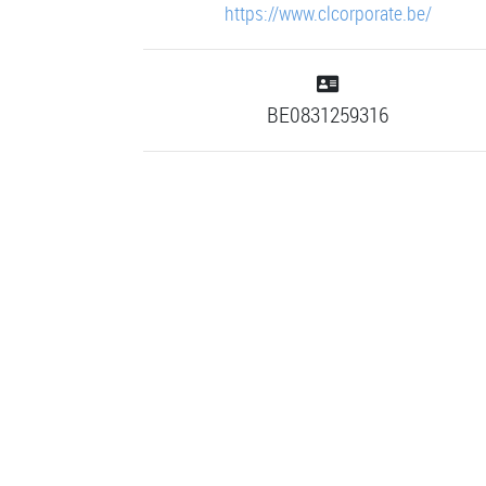
https://www.clcorporate.be/
BE0831259316