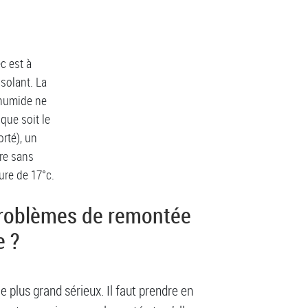
c est à
solant. La
 humide ne
que soit le
rté), un
re sans
ure de 17°c.
 problèmes de remontée
e ?
e plus grand sérieux. Il faut prendre en