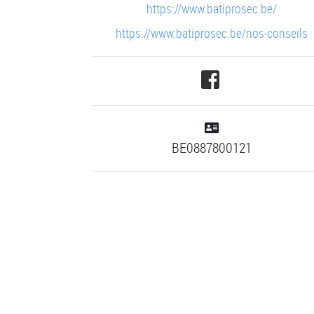
https://www.batiprosec.be/
https://www.batiprosec.be/nos-conseils
BE0887800121