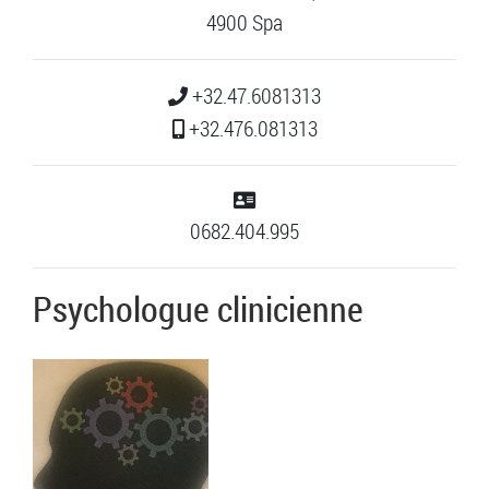
4900 Spa
+32.47.6081313
+32.476.081313
0682.404.995
Psychologue clinicienne