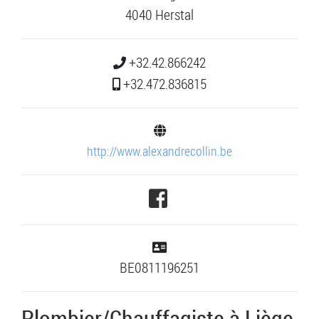
4040 Herstal
+32.42.866242
+32.472.836815
http://www.alexandrecollin.be
BE0811196251
Plombier/Chauffagiste à Liège