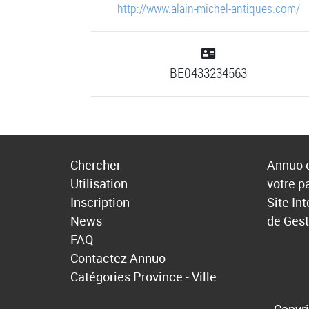
http://www.alain-michel-antiques.com/
BE0433234563
Chercher
Annuo e
Utilisation
votre p
Inscription
Site In
News
de Gest
FAQ
Contactez Annuo
Catégories
Province - Ville