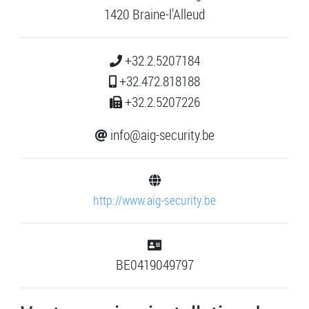
1420 Braine-l'Alleud
+32.2.5207184
+32.472.818188
+32.2.5207226
info@aig-security.be
http://www.aig-security.be
BE0419049797