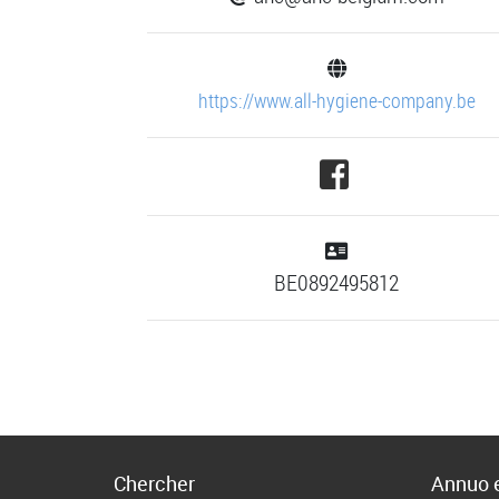
https://www.all-hygiene-company.be
BE0892495812
Chercher
Annuo e