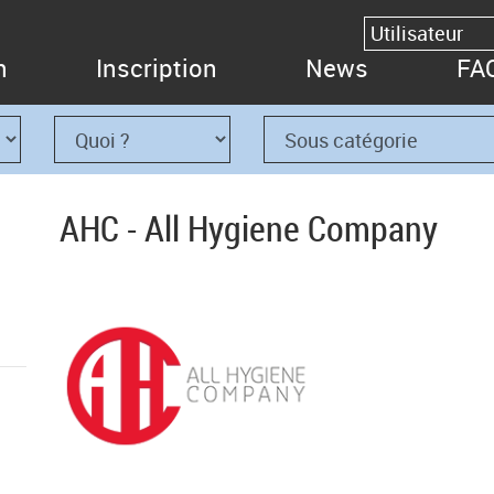
n
Inscription
News
FA
AHC - All Hygiene Company