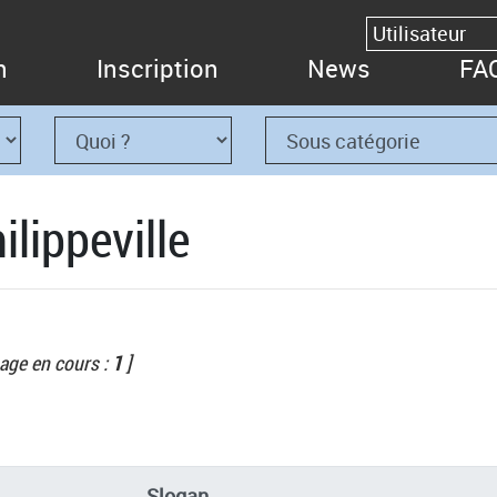
n
Inscription
News
FA
lippeville
age en cours :
1
]
Slogan