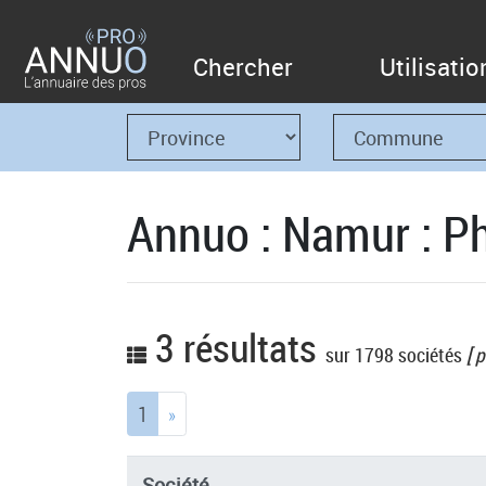
Chercher
Utilisatio
Annuo : Namur : Phi
3 résultats
sur 1798 sociétés
[ p
(current)
1
»
Société