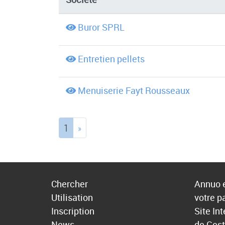
Buror SPRL
Entretien pellets
Menuiserie Fayt Rousseaux
(current)
1
»
Chercher
Annuo e
Utilisation
votre p
Inscription
Site In
News
de Gest