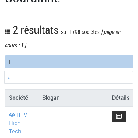
2 résultats
sur 1798 sociétés
[ page en
cours :
1
]
(current)
1
»
Société
Slogan
Détails
HTV -
High
Tech