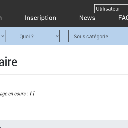
n
Inscription
News
FA
aire
age en cours :
1
]
n