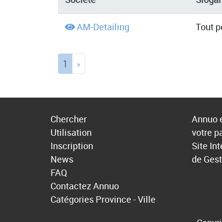
AM-Detailing
Tout p
(current)
1
»
Chercher
Annuo e
Utilisation
votre p
Inscription
Site In
News
de Gest
FAQ
Contactez Annuo
Catégories
Province - Ville