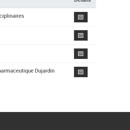
iplinaires
harmaceutique Dujardin