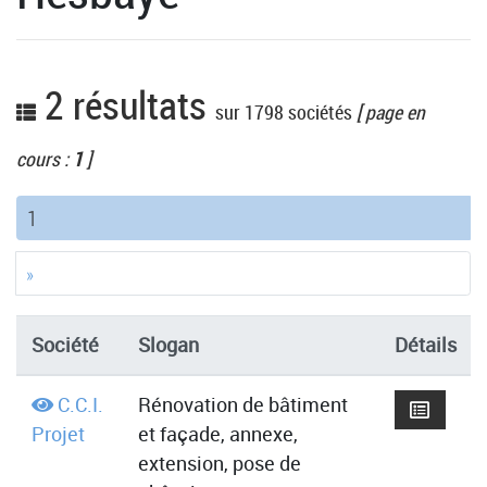
2 résultats
sur 1798 sociétés
[ page en
cours :
1
]
(current)
1
»
Société
Slogan
Détails
C.C.I.
Rénovation de bâtiment
Projet
et façade, annexe,
extension, pose de