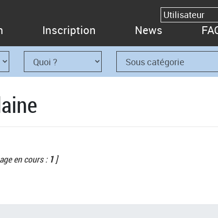
n
Inscription
News
FA
laine
age en cours :
1
]