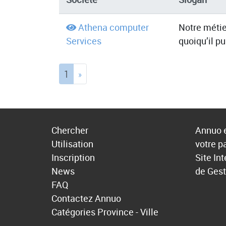
Athena computer
Notre métie
Services
quoiqu’il pu
(current)
1
»
Chercher
Annuo e
Utilisation
votre p
Inscription
Site In
News
de Gest
FAQ
Contactez Annuo
Catégories
Province - Ville