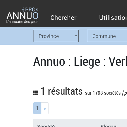
Chercher
Utilisatio
Annuo : Liege : Ver
1 résultats
sur 1798 sociétés
[ p
(current)
1
»
Société
Slogan