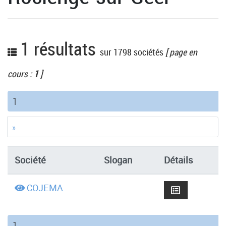
1 résultats
sur 1798 sociétés
[ page en
cours :
1
]
(current)
1
»
Société
Slogan
Détails
COJEMA
(current)
1