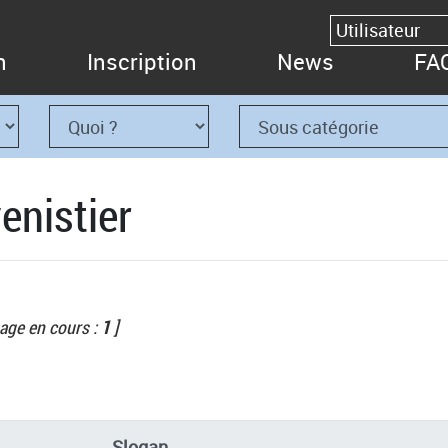
n
Inscription
News
FA
enistier
age en cours :
1
]
Slogan