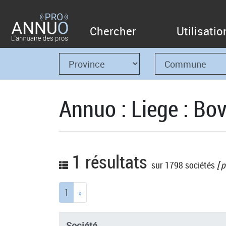
Chercher
Utilisatio
Annuo : Liege : Bov
1 résultats
sur 1798 sociétés
[ p
(current)
1
»
Société