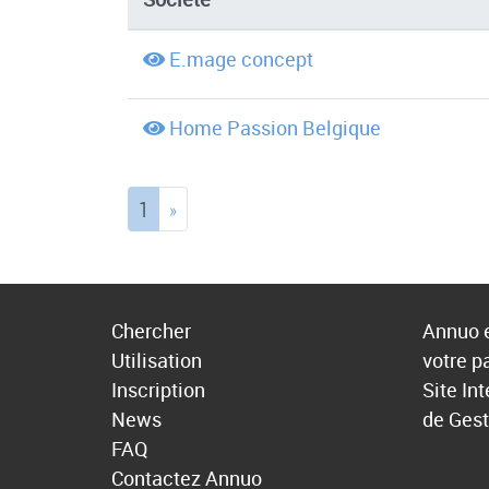
E.mage concept
Home Passion Belgique
(current)
1
»
Chercher
Annuo e
Utilisation
votre p
Inscription
Site In
News
de Gest
FAQ
Contactez Annuo