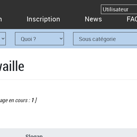
n
Inscription
News
FA
aille
age en cours :
1
]
Slogan