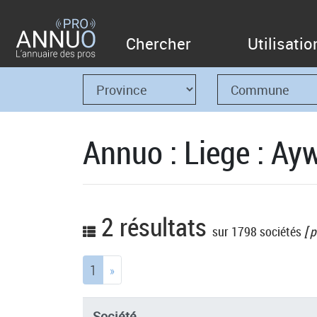
Chercher
Utilisatio
Annuo : Liege : Ayw
2 résultats
sur 1798 sociétés
[ p
(current)
1
»
Société