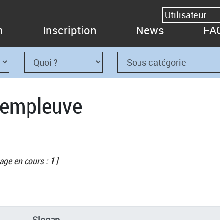
n
Inscription
News
FA
 Templeuve
age en cours :
1
]
Slogan