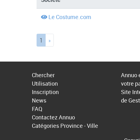
Le Costume.com
(current)
1
»
Chercher
Annuo e
Utilisation
votre p
Inscription
Site In
News
de Gest
FAQ
Contactez Annuo
Catégories
Province - Ville