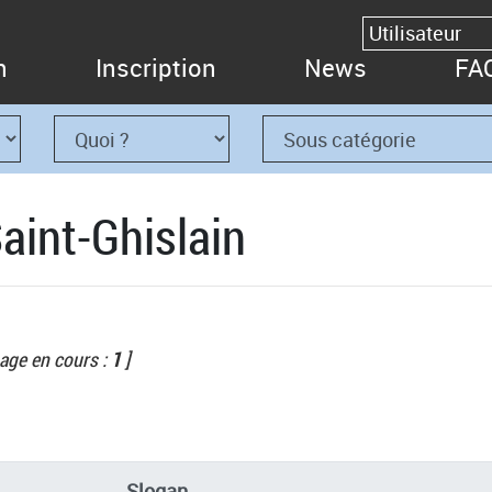
n
Inscription
News
FA
aint-Ghislain
age en cours :
1
]
Slogan