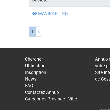
MAVIKARTING
(current)
1
»
Chercher
Annuo e
Utilisation
votre p
Inscription
Site In
News
de Gest
FAQ
Contactez Annuo
Catégories
Province - Ville