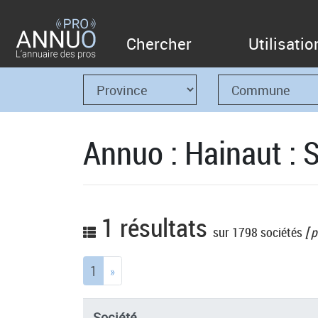
Chercher
Utilisatio
Annuo : Hainaut : S
1 résultats
sur 1798 sociétés
[ p
(current)
1
»
Société